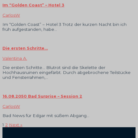
Im “Golden Coast” – Hotel 3
CarlosW
Im “Golden Coast” – Hotel 3 Trotz der kurzen Nacht bin ich
früh aufgestanden, habe…
Die ersten Schritte…
Valentina A.
Die ersten Schritte… Blutrot sind die Skelette der
Hochhausruinen eingefärbt. Durch abgebrochene Teilstücke
und Fensterrahmen,…
16.08.2050 Bad Surprise – Session 2
CarlosW
Bad News für Edgar mit süßem Abgang…
1
2
Next »