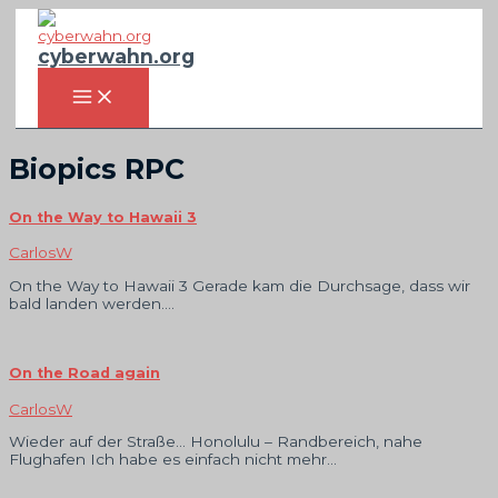
Zum
Inhalt
springen
cyberwahn.org
MAIN
MENU
Biopics RPC
On the Way to Hawaii 3
CarlosW
On the Way to Hawaii 3 Gerade kam die Durchsage, dass wir
bald landen werden….
On the Road again
CarlosW
Wieder auf der Straße… Honolulu – Randbereich, nahe
Flughafen Ich habe es einfach nicht mehr…