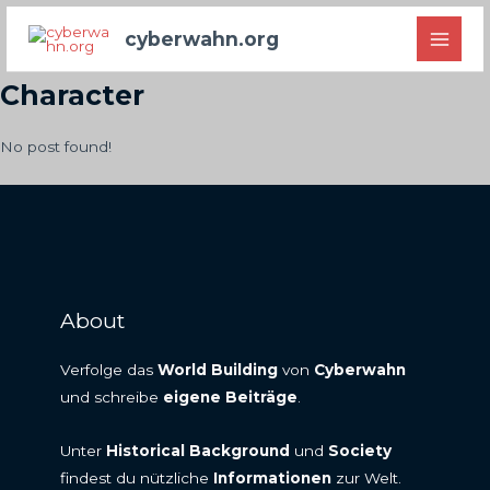
Zum
cyberwahn.org
Inhalt
MAI
springen
Character
MEN
No post found!
About
Verfolge das
World Building
von
Cyberwahn
und schreibe
eigene Beiträge
.
Unter
Historical Background
und
Society
findest du nützliche
Informationen
zur Welt.