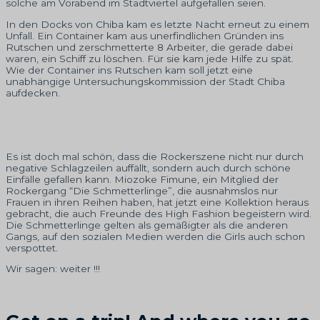
solche am Vorabend im Stadtviertel aufgefallen seien.
In den Docks von Chiba kam es letzte Nacht erneut zu einem
Unfall. Ein Container kam aus unerfindlichen Gründen ins
Rutschen und zerschmetterte 8 Arbeiter, die gerade dabei
waren, ein Schiff zu löschen. Für sie kam jede Hilfe zu spät.
Wie der Container ins Rutschen kam soll jetzt eine
unabhängige Untersuchungskommission der Stadt Chiba
aufdecken.
Es ist doch mal schön, dass die Rockerszene nicht nur durch
negative Schlagzeilen auffällt, sondern auch durch schöne
Einfälle gefallen kann. Miozoke Fimune, ein Mitglied der
Rockergang “Die Schmetterlinge”, die ausnahmslos nur
Frauen in ihren Reihen haben, hat jetzt eine Kollektion heraus
gebracht, die auch Freunde des High Fashion begeistern wird.
Die Schmetterlinge gelten als gemäßigter als die anderen
Gangs, auf den sozialen Medien werden die Girls auch schon
verspottet.
Wir sagen: weiter !!!