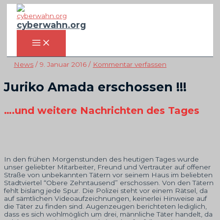
Zum
Inhalt
springen
cyberwahn.org
MAIN
MENU
News
/
9. Januar 2016
/
Kommentar verfassen
Juriko Amada erschossen !!!
….und weitere Nachrichten des Tages
In den frühen Morgenstunden des heutigen Tages wurde
unser geliebter Mitarbeiter, Freund und Vertrauter auf offener
Straße von unbekannten Tätern vor seinem Haus im beliebten
Stadtviertel “Obere Zehntausend” erschossen. Von den Tätern
fehlt bislang jede Spur. Die Polizei steht vor einem Rätsel, da
auf sämtlichen Videoaufzeichnungen, keinerlei Hinweise auf
die Täter zu finden sind. Augenzeugen berichteten lediglich,
dass es sich wohlmöglich um drei, männliche Täter handelt, da