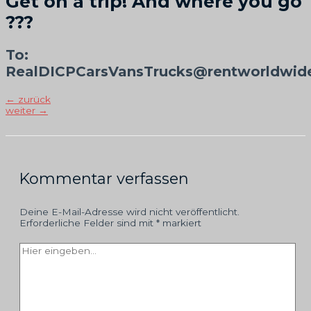
Get on a trip! And where you go
???
To:
RealDICPCarsVansTrucks@rentworldwid
Beitragsnavigation
←
zurück
weiter
→
Kommentar verfassen
Deine E-Mail-Adresse wird nicht veröffentlicht.
Erforderliche Felder sind mit
*
markiert
Hier
eingeben…