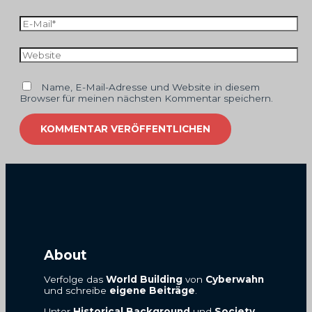
E-
Mail*
Website
Name, E-Mail-Adresse und Website in diesem
Browser für meinen nächsten Kommentar speichern.
About
Verfolge das
World Building
von
Cyberwahn
und schreibe
eigene Beiträge
.
Unter
Historical Background
und
Society