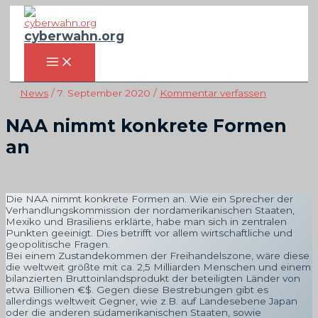
Zum
Inhalt
springen
cyberwahn.org
MAIN
MENU
News
/
7. September 2020
/
Kommentar verfassen
NAA nimmt konkrete Formen
an
Die NAA nimmt konkrete Formen an. Wie ein Sprecher der
Verhandlungskommission der nordamerikanischen Staaten,
Mexiko und Brasiliens erklärte, habe man sich in zentralen
Punkten geeinigt. Dies betrifft vor allem wirtschaftliche und
geopolitische Fragen.
Bei einem Zustandekommen der Freihandelszone, wäre diese
die weltweit größte mit ca. 2,5 Milliarden Menschen und einem
bilanzierten Bruttoinlandsprodukt der beteiligten Länder von
etwa Billionen €$. Gegen diese Bestrebungen gibt es
allerdings weltweit Gegner, wie z.B. auf Landesebene Japan
oder die anderen südamerikanischen Staaten, sowie