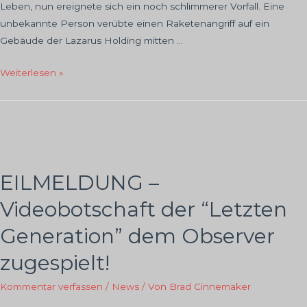
Leben, nun ereignete sich ein noch schlimmerer Vorfall. Eine
unbekannte Person verübte einen Raketenangriff auf ein
Gebäude der Lazarus Holding mitten …
Eilmeldung
Weiterlesen »
–
Neuer
Anschlag
im
Herzen
der
EILMELDUNG –
Stadt
Videobotschaft der “Letzten
–
Night
Generation” dem Observer
City
zugespielt!
steht
unter
Kommentar verfassen
/
News
/ Von
Brad Cinnemaker
Schock!