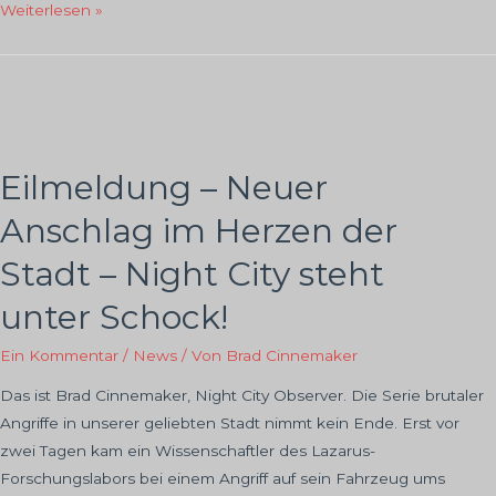
Neue
Weiterlesen »
Schifffahrtsrouten
befeuern
die
Rivalität
der
globalen
Eilmeldung – Neuer
Akteure
Anschlag im Herzen der
Stadt – Night City steht
unter Schock!
Ein Kommentar
/
News
/ Von
Brad Cinnemaker
Das ist Brad Cinnemaker, Night City Observer. Die Serie brutaler
Angriffe in unserer geliebten Stadt nimmt kein Ende. Erst vor
zwei Tagen kam ein Wissenschaftler des Lazarus-
Forschungslabors bei einem Angriff auf sein Fahrzeug ums