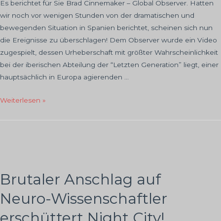
Es berichtet für Sie Brad Cinnemaker – Global Observer. Hatten
wir noch vor wenigen Stunden von der dramatischen und
bewegenden Situation in Spanien berichtet, scheinen sich nun
die Ereignisse zu überschlagen! Dem Observer wurde ein Video
zugespielt, dessen Urheberschaft mit größter Wahrscheinlichkeit
bei der iberischen Abteilung der “Letzten Generation” liegt, einer
hauptsächlich in Europa agierenden …
EILMELDUNG
Weiterlesen »
–
Videobotschaft
der
“Letzten
Generation”
dem
Brutaler Anschlag auf
Observer
Neuro-Wissenschaftler
zugespielt!
erschüttert Night City!