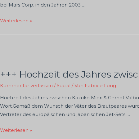
bei Mars Corp. in den Jahren 2003 …
Interview
Weiterlesen »
mit
Reginald
Brown
+++ Hochzeit des Jahres zwis
Kommentar verfassen
/
Social
/ Von
Fabrice Long
Hochzeit des Jahres zwischen Kazuko Miori & Gernot Valbu
Wort.Gemäß dem Wunsch der Väter des Brautpaares wurde e
Vertreter des europäischen und japanischen Jet-Sets …
+++
Weiterlesen »
Hochzeit