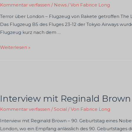
Kommentar verfassen
/
News
/ Von
Fabrice Long
Terror über London – Flugzeug von Rakete getroffen The 
Das Flugzeug B5 des Fluges 23-12 der Tokyio Airways wurde
Flugzeug kurz nach dem …
Terror
Weiterlesen »
über
London
Interview mit Reginald Brown
Kommentar verfassen
/
Social
/ Von
Fabrice Long
Interview mit Reginald Brown – 90. Geburtstag eines Nobelp
London, wo ein Empfang anlässlich des 90. Geburtstages des