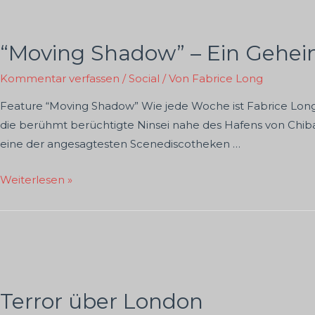
“Moving Shadow” – Ein Gehei
Kommentar verfassen
/
Social
/ Von
Fabrice Long
Feature “Moving Shadow” Wie jede Woche ist Fabrice Long 
die berühmt berüchtigte Ninsei nahe des Hafens von Chiba
eine der angesagtesten Scenediscotheken …
“Moving
Weiterlesen »
Shadow”
–
Ein
Geheimtipp
Terror über London