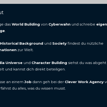
ut
ge das
World Building
von
Cyberwahn
und schreibe
eige
äge
.
Historical Background
und
Society
findest du nützliche
mationen
zur Welt.
ia Universe
und
Character Building
siehst du was abgeht
lt und kannst dich direkt beteiligen.
esse an einem
Job
dann geh bei der
Clever Work Agency
v
rfährst du alles, was du wissen musst.